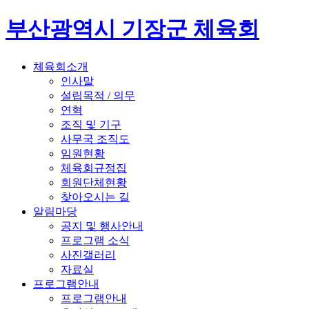
부산광역시 기장군 체육회
체육회소개
인사말
설립목적 / 의무
연혁
조직 및 기구
사무국 조직도
임원현황
체육회규정집
회원단체현황
찾아오시는 길
알림마당
공지 및 행사안내
프로그램 소식
사진갤러리
자료실
프로그램안내
프로그램안내