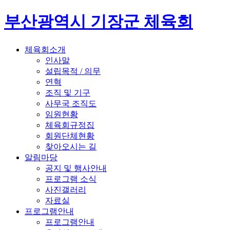
부산광역시 기장군 체육회
체육회소개
인사말
설립목적 / 의무
연혁
조직 및 기구
사무국 조직도
임원현황
체육회규정집
회원단체현황
찾아오시는 길
알림마당
공지 및 행사안내
프로그램 소식
사진갤러리
자료실
프로그램안내
프로그램안내