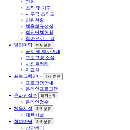
연혁
조직 및 기구
사무국 조직도
임원현황
체육회규정집
회원단체현황
찾아오시는 길
알림마당
하위분류
공지 및 행사안내
프로그램 소식
사진갤러리
자료실
프로그램안내
하위분류
프로그램안내
온라인프로그램
온라인접수
하위분류
온라인접수
체육시설
하위분류
체육시설
참여마당
하위분류
상담센터