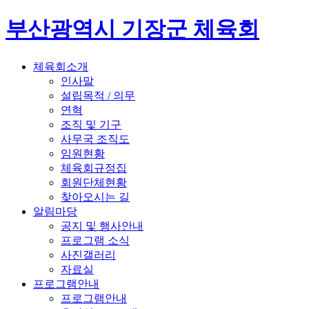
부산광역시 기장군 체육회
체육회소개
인사말
설립목적 / 의무
연혁
조직 및 기구
사무국 조직도
임원현황
체육회규정집
회원단체현황
찾아오시는 길
알림마당
공지 및 행사안내
프로그램 소식
사진갤러리
자료실
프로그램안내
프로그램안내