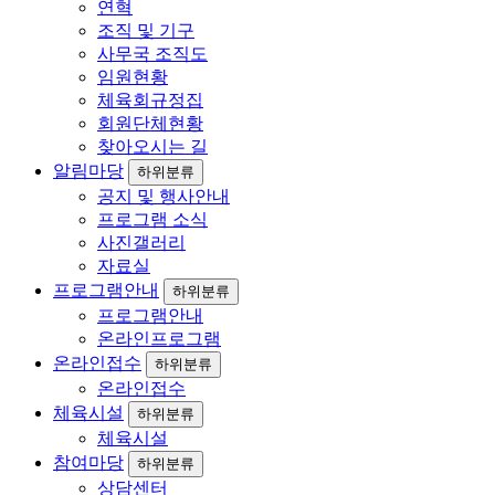
연혁
조직 및 기구
사무국 조직도
임원현황
체육회규정집
회원단체현황
찾아오시는 길
알림마당
하위분류
공지 및 행사안내
프로그램 소식
사진갤러리
자료실
프로그램안내
하위분류
프로그램안내
온라인프로그램
온라인접수
하위분류
온라인접수
체육시설
하위분류
체육시설
참여마당
하위분류
상담센터