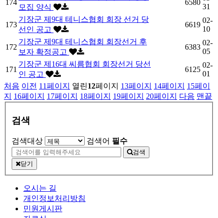
174
6580
31
모집 양식
기장군 제9대 테니스협회 회장 선거 당
02-
173
6619
10
선인 공고
기장군 제9대 테니스협회 회장선거 후
02-
172
6383
05
보자 확정공고
기장군 제16대 씨름협회 회장선거 당선
02-
171
6125
01
인 공고
처음
이전
11
페이지
열린
12
페이지
13
페이지
14
페이지
15
페이
지
16
페이지
17
페이지
18
페이지
19
페이지
20
페이지
다음
맨끝
검색
검색대상
검색어
필수
검색
닫기
오시는 길
개인정보처리방침
민원게시판