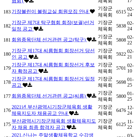
17
협회)
체육회
기장군
02-
기장볼린이 볼링교실 회원모집 안내
183
6515
24
체육회
기장군 제7대 탁구협회 회장(보궐)선거
기장군
02-
182
5838
24
일정 공고
체육회
기장군
02-
회원종목단체 선거관련 공고(탁구)
181
5808
22
체육회
기장군 제17대 씨름협회 회장선거 당선
기장군
02-
180
5922
21
인 공고
체육회
기장군 제17대 씨름협회 회장선거 후보
기장군
02-
179
5701
10
자 확정공고
체육회
기장군 제17대 씨름협회 회장선거 일정
기장군
01-
178
5698
25
공고
체육회
기장군
01-
회원종목단체 선거관련 공고(씨름)
177
5800
25
체육회
2021년 부산광역시기장군체육회 생활
기장군
12-
176
6476
24
체육지도자 채용공고 안내
체육회
부산광역시기장군체육회 생활체육지도
기장군
11-
175
6125
22
자 채용 최종 합격자 공고
체육회
2021.신나는 주말생활체육학교 수강생
03-