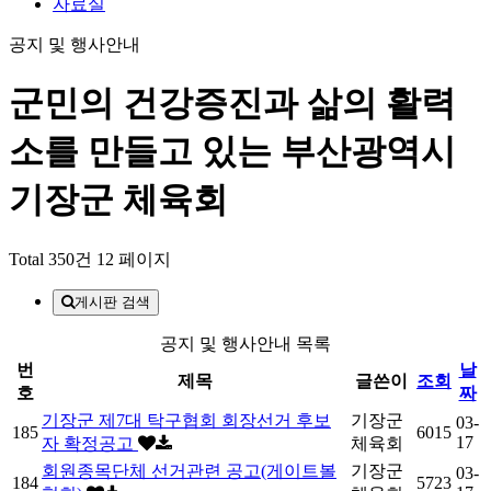
자료실
공지 및 행사안내
군민의 건강증진과 삶의 활력
소를 만들고 있는
부산광역시
기장군 체육회
Total 350건
12 페이지
게시판 검색
공지 및 행사안내 목록
번
날
제목
글쓴이
조회
호
짜
기장군 제7대 탁구협회 회장선거 후보
기장군
03-
185
6015
17
자 확정공고
체육회
회원종목단체 선거관련 공고(게이트볼
기장군
03-
184
5723