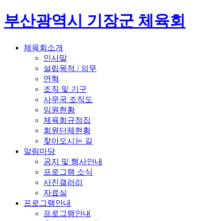
부산광역시 기장군 체육회
체육회소개
인사말
설립목적 / 의무
연혁
조직 및 기구
사무국 조직도
임원현황
체육회규정집
회원단체현황
찾아오시는 길
알림마당
공지 및 행사안내
프로그램 소식
사진갤러리
자료실
프로그램안내
프로그램안내