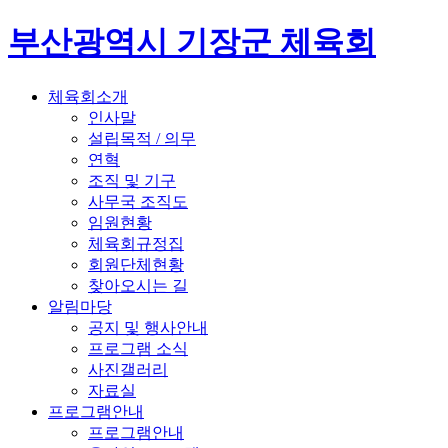
부산광역시 기장군 체육회
체육회소개
인사말
설립목적 / 의무
연혁
조직 및 기구
사무국 조직도
임원현황
체육회규정집
회원단체현황
찾아오시는 길
알림마당
공지 및 행사안내
프로그램 소식
사진갤러리
자료실
프로그램안내
프로그램안내