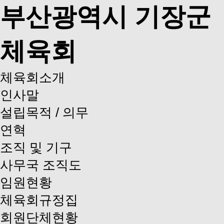
부산광역시 기장군
체육회
체육회소개
인사말
설립목적 / 의무
연혁
조직 및 기구
사무국 조직도
임원현황
체육회규정집
회원단체현황