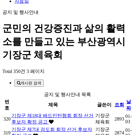
자료실
공지 및 행사안내
군민의 건강증진과 삶의 활력
소를 만들고 있는
부산광역시
기장군 체육회
Total 350건
3 페이지
게시판 검색
공지 및 행사안내 목록
번
날
제목
글쓴이
조회
호
짜
기장군 제18대 배드민턴협회 회장 선거
기장군
01-
320
2893
03
후보자 확정 공고
체육회
기장군 제7대 검도회 회장 선거 후보자
기장군
01-
319
2874