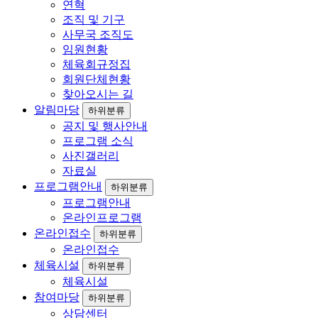
연혁
조직 및 기구
사무국 조직도
임원현황
체육회규정집
회원단체현황
찾아오시는 길
알림마당
하위분류
공지 및 행사안내
프로그램 소식
사진갤러리
자료실
프로그램안내
하위분류
프로그램안내
온라인프로그램
온라인접수
하위분류
온라인접수
체육시설
하위분류
체육시설
참여마당
하위분류
상담센터