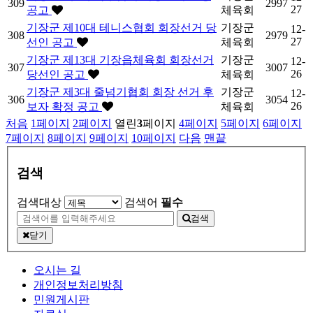
309
2997
27
공고
체육회
기장군 제10대 테니스협회 회장선거 당
기장군
12-
308
2979
27
선인 공고
체육회
기장군 제13대 기장읍체육회 회장선거
기장군
12-
307
3007
26
당선인 공고
체육회
기장군 제3대 줄넘기협회 회장 선거 후
기장군
12-
306
3054
26
보자 확정 공고
체육회
처음
1
페이지
2
페이지
열린
3
페이지
4
페이지
5
페이지
6
페이지
7
페이지
8
페이지
9
페이지
10
페이지
다음
맨끝
검색
검색대상
검색어
필수
검색
닫기
오시는 길
개인정보처리방침
민원게시판