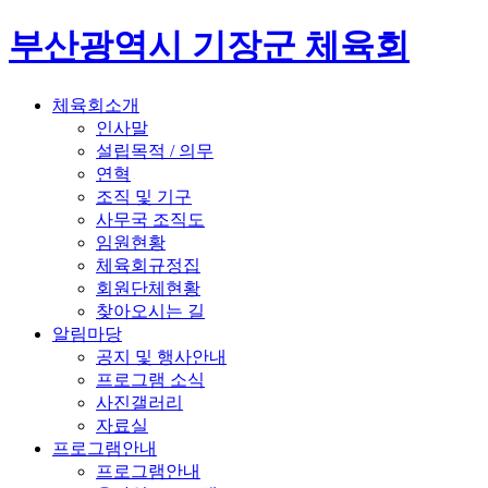
부산광역시 기장군 체육회
체육회소개
인사말
설립목적 / 의무
연혁
조직 및 기구
사무국 조직도
임원현황
체육회규정집
회원단체현황
찾아오시는 길
알림마당
공지 및 행사안내
프로그램 소식
사진갤러리
자료실
프로그램안내
프로그램안내