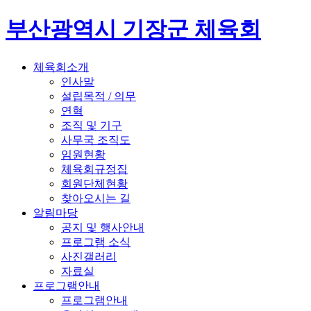
부산광역시 기장군 체육회
체육회소개
인사말
설립목적 / 의무
연혁
조직 및 기구
사무국 조직도
임원현황
체육회규정집
회원단체현황
찾아오시는 길
알림마당
공지 및 행사안내
프로그램 소식
사진갤러리
자료실
프로그램안내
프로그램안내