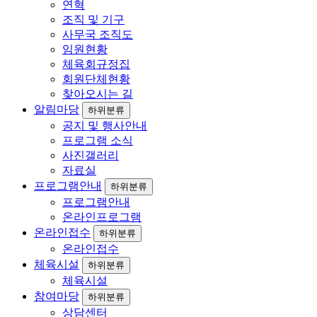
연혁
조직 및 기구
사무국 조직도
임원현황
체육회규정집
회원단체현황
찾아오시는 길
알림마당
하위분류
공지 및 행사안내
프로그램 소식
사진갤러리
자료실
프로그램안내
하위분류
프로그램안내
온라인프로그램
온라인접수
하위분류
온라인접수
체육시설
하위분류
체육시설
참여마당
하위분류
상담센터