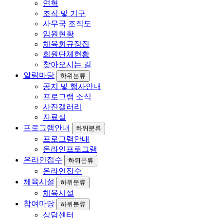
연혁
조직 및 기구
사무국 조직도
임원현황
체육회규정집
회원단체현황
찾아오시는 길
알림마당
하위분류
공지 및 행사안내
프로그램 소식
사진갤러리
자료실
프로그램안내
하위분류
프로그램안내
온라인프로그램
온라인접수
하위분류
온라인접수
체육시설
하위분류
체육시설
참여마당
하위분류
상담센터