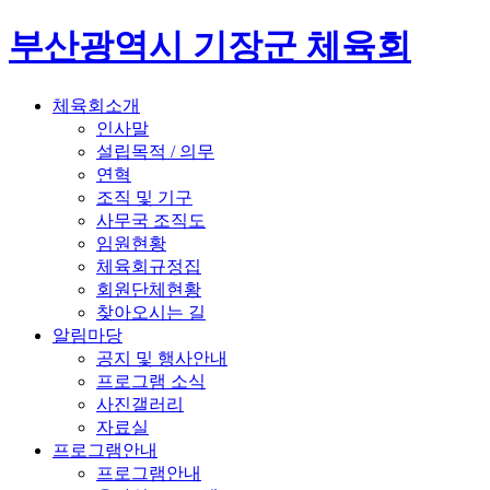
부산광역시 기장군 체육회
체육회소개
인사말
설립목적 / 의무
연혁
조직 및 기구
사무국 조직도
임원현황
체육회규정집
회원단체현황
찾아오시는 길
알림마당
공지 및 행사안내
프로그램 소식
사진갤러리
자료실
프로그램안내
프로그램안내