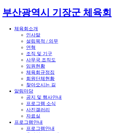
부산광역시 기장군 체육회
체육회소개
인사말
설립목적 / 의무
연혁
조직 및 기구
사무국 조직도
임원현황
체육회규정집
회원단체현황
찾아오시는 길
알림마당
공지 및 행사안내
프로그램 소식
사진갤러리
자료실
프로그램안내
프로그램안내