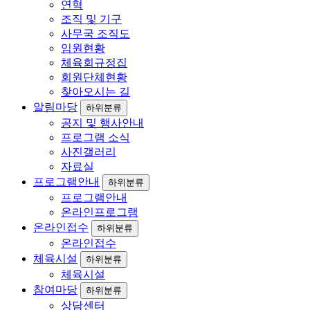
연혁
조직 및 기구
사무국 조직도
임원현황
체육회규정집
회원단체현황
찾아오시는 길
알림마당
하위분류
공지 및 행사안내
프로그램 소식
사진갤러리
자료실
프로그램안내
하위분류
프로그램안내
온라인프로그램
온라인접수
하위분류
온라인접수
체육시설
하위분류
체육시설
참여마당
하위분류
상담센터