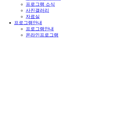
프로그램 소식
사진갤러리
자료실
프로그램안내
프로그램안내
온라인프로그램
온라인접수
온라인접수
체육시설
체육시설
참여마당
상담센터
1:1 이메일문의
자유마당
메뉴열기
메뉴 닫기
체육회소개
하위분류
인사말
설립목적 / 의무