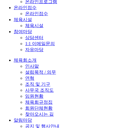
온라인프로그램
온라인접수
온라인접수
체육시설
체육시설
참여마당
상담센터
1:1 이메일문의
자유마당
체육회소개
인사말
설립목적 / 의무
연혁
조직 및 기구
사무국 조직도
임원현황
체육회규정집
회원단체현황
찾아오시는 길
알림마당
공지 및 행사안내