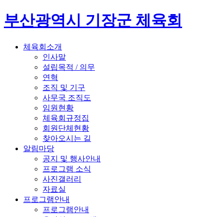
부산광역시 기장군 체육회
체육회소개
인사말
설립목적 / 의무
연혁
조직 및 기구
사무국 조직도
임원현황
체육회규정집
회원단체현황
찾아오시는 길
알림마당
공지 및 행사안내
프로그램 소식
사진갤러리
자료실
프로그램안내
프로그램안내