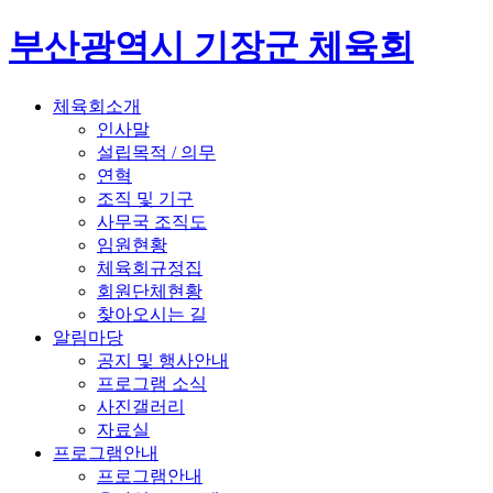
부산광역시 기장군 체육회
체육회소개
인사말
설립목적 / 의무
연혁
조직 및 기구
사무국 조직도
임원현황
체육회규정집
회원단체현황
찾아오시는 길
알림마당
공지 및 행사안내
프로그램 소식
사진갤러리
자료실
프로그램안내
프로그램안내