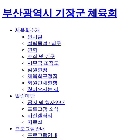
부산광역시 기장군 체육회
체육회소개
인사말
설립목적 / 의무
연혁
조직 및 기구
사무국 조직도
임원현황
체육회규정집
회원단체현황
찾아오시는 길
알림마당
공지 및 행사안내
프로그램 소식
사진갤러리
자료실
프로그램안내
프로그램안내