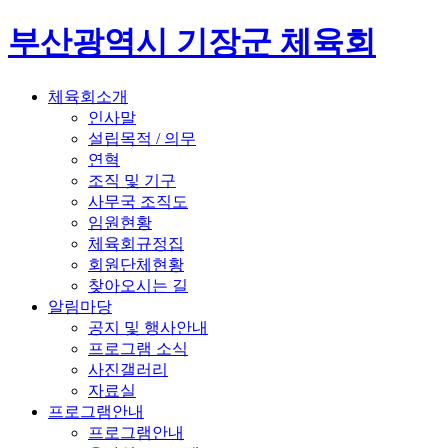
부산광역시 기장군 체육회
체육회소개
인사말
설립목적 / 의무
연혁
조직 및 기구
사무국 조직도
임원현황
체육회규정집
회원단체현황
찾아오시는 길
알림마당
공지 및 행사안내
프로그램 소식
사진갤러리
자료실
프로그램안내
프로그램안내