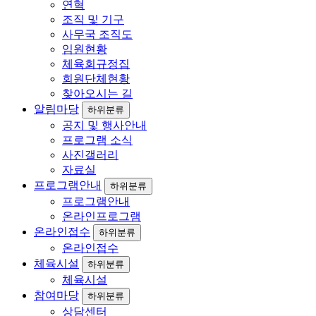
연혁
조직 및 기구
사무국 조직도
임원현황
체육회규정집
회원단체현황
찾아오시는 길
알림마당
하위분류
공지 및 행사안내
프로그램 소식
사진갤러리
자료실
프로그램안내
하위분류
프로그램안내
온라인프로그램
온라인접수
하위분류
온라인접수
체육시설
하위분류
체육시설
참여마당
하위분류
상담센터