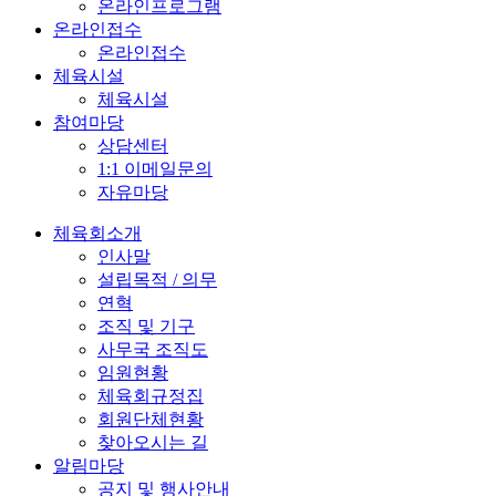
온라인프로그램
온라인접수
온라인접수
체육시설
체육시설
참여마당
상담센터
1:1 이메일문의
자유마당
체육회소개
인사말
설립목적 / 의무
연혁
조직 및 기구
사무국 조직도
임원현황
체육회규정집
회원단체현황
찾아오시는 길
알림마당
공지 및 행사안내