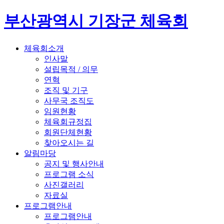
부산광역시 기장군 체육회
체육회소개
인사말
설립목적 / 의무
연혁
조직 및 기구
사무국 조직도
임원현황
체육회규정집
회원단체현황
찾아오시는 길
알림마당
공지 및 행사안내
프로그램 소식
사진갤러리
자료실
프로그램안내
프로그램안내