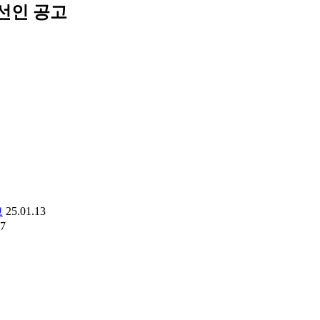
선인 공고
고
25.01.13
07