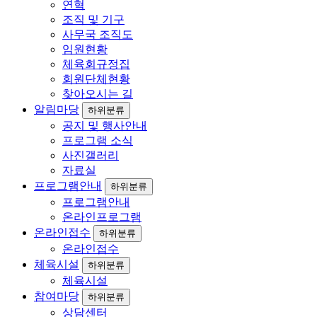
연혁
조직 및 기구
사무국 조직도
임원현황
체육회규정집
회원단체현황
찾아오시는 길
알림마당
하위분류
공지 및 행사안내
프로그램 소식
사진갤러리
자료실
프로그램안내
하위분류
프로그램안내
온라인프로그램
온라인접수
하위분류
온라인접수
체육시설
하위분류
체육시설
참여마당
하위분류
상담센터