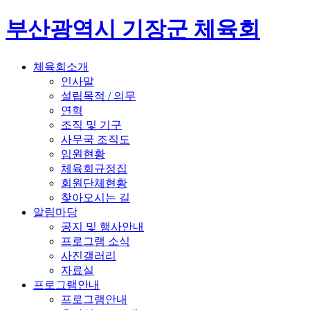
부산광역시 기장군 체육회
체육회소개
인사말
설립목적 / 의무
연혁
조직 및 기구
사무국 조직도
임원현황
체육회규정집
회원단체현황
찾아오시는 길
알림마당
공지 및 행사안내
프로그램 소식
사진갤러리
자료실
프로그램안내
프로그램안내