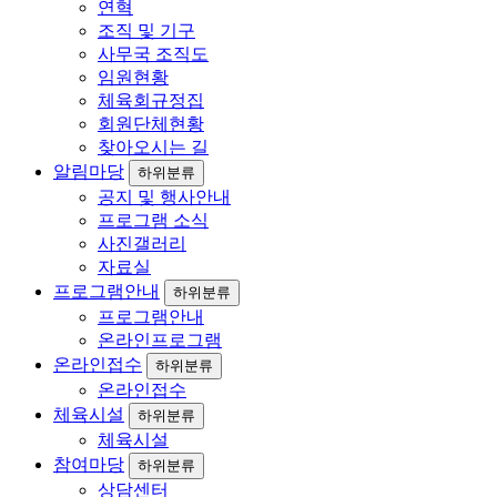
연혁
조직 및 기구
사무국 조직도
임원현황
체육회규정집
회원단체현황
찾아오시는 길
알림마당
하위분류
공지 및 행사안내
프로그램 소식
사진갤러리
자료실
프로그램안내
하위분류
프로그램안내
온라인프로그램
온라인접수
하위분류
온라인접수
체육시설
하위분류
체육시설
참여마당
하위분류
상담센터