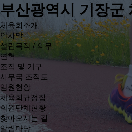
부산광역시 기장군
체육회소개
인사말
설립목적 / 의무
연혁
조직 및 기구
사무국 조직도
임원현황
체육회규정집
회원단체현황
찾아오시는 길
알림마당