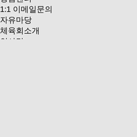
1:1 이메일문의
자유마당
체육회소개
인사말
설립목적 / 의무
연혁
조직 및 기구
사무국 조직도
임원현황
체육회규정집
회원단체현황
찾아오시는 길