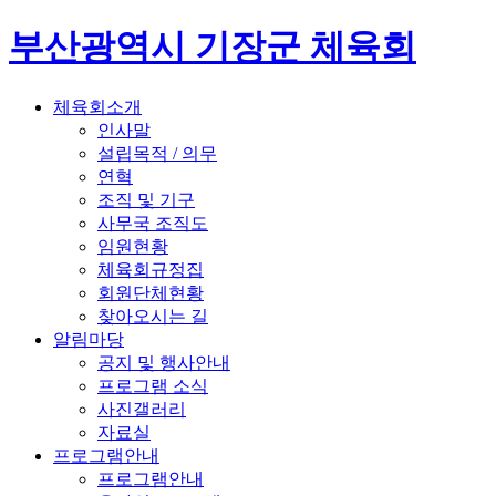
부산광역시 기장군 체육회
체육회소개
인사말
설립목적 / 의무
연혁
조직 및 기구
사무국 조직도
임원현황
체육회규정집
회원단체현황
찾아오시는 길
알림마당
공지 및 행사안내
프로그램 소식
사진갤러리
자료실
프로그램안내
프로그램안내