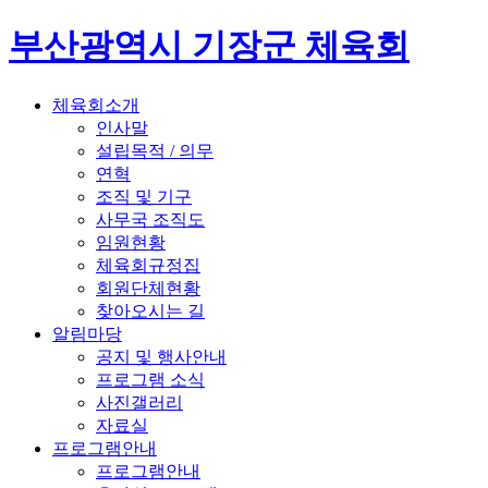
부산광역시 기장군 체육회
체육회소개
인사말
설립목적 / 의무
연혁
조직 및 기구
사무국 조직도
임원현황
체육회규정집
회원단체현황
찾아오시는 길
알림마당
공지 및 행사안내
프로그램 소식
사진갤러리
자료실
프로그램안내
프로그램안내