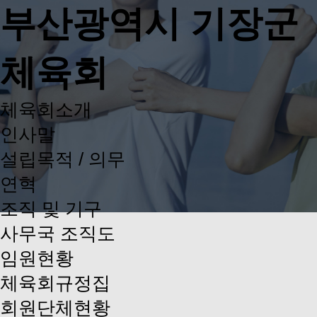
부산광역시 기장군
체육회
체육회소개
인사말
설립목적 / 의무
연혁
조직 및 기구
사무국 조직도
임원현황
체육회규정집
회원단체현황