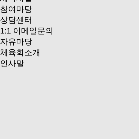
참여마당
상담센터
1:1 이메일문의
자유마당
체육회소개
인사말
설립목적 / 의무
연혁
조직 및 기구
사무국 조직도
임원현황
체육회규정집